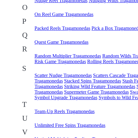
Nudge Reel Tragamonedas
Nudging Wilds Tragamo
O
On Reel Game Tragamonedas
P
Packed Reels Tragamonedas
Pick a Box Tragamone
Q
Quest Game Tragamonedas
R
Random Multiplier Tragamonedas
Random Wilds Tr
Risk Game Tragamonedas
Rolling Reels Tragamone
S
Scatter Nudge Tragamonedas
Scatters Cascade Tra
Tragamonedas
Stacked Spins Tragamonedas
Stash F
Tragamonedas
Striking Wild Feature Tragamonedas
Tragamonedas
Supermeter Game Tragamonedas
Swa
Symbol Upgrade Tragamonedas
Symbols to Wild Fe
T
Team-Up Reels Tragamonedas
U
Unlimited Free Spins Tragamonedas
V