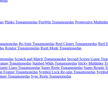
nedas
das
Plinko Tragamonedas
PopWin Tragamonedas
Progressive Multipli
agamonedas
Re-Spin Tragamonedas
Reel Clones Tragamonedas
Reel 
das
Rotator Tragamonedas
Rush Mode Tragamonedas
gamonedas
Scratch and Match Tragamonedas
Second Screen Game Tra
eature Tragamonedas
Stashed Wilds Tragamonedas
Sticky Multiplier 
Super Lines Tragamonedas
Super Reels Tragamonedas
Super Respin 
p Feature Tragamonedas
Symbol Lock Re-spin Tragamonedas
Symbol
ature Tragamonedas
Sync Reels Tragamonedas