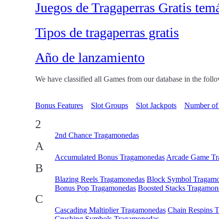
Juegos de Tragaperras Gratis tem
Tipos de tragaperras gratis
Año de lanzamiento
We have classified all Games from our database in the foll
Bonus Features
Slot Groups
Slot Jackpots
Number of
2
2nd Chance Tragamonedas
A
Accumulated Bonus Tragamonedas
Arcade Game Tr
B
Blazing Reels Tragamonedas
Block Symbol Tragam
Bonus Pop Tragamonedas
Boosted Stacks Tragamon
C
Cascading Maltiplier Tragamonedas
Chain Respins 
Crushing Symbols Tragamonedas