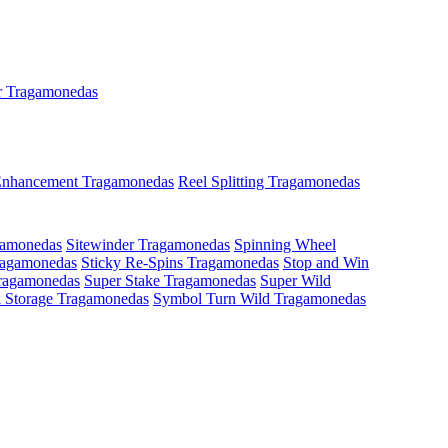
er Tragamonedas
Enhancement Tragamonedas
Reel Splitting Tragamonedas
gamonedas
Sitewinder Tragamonedas
Spinning Wheel
Tragamonedas
Sticky Re-Spins Tragamonedas
Stop and Win
Tragamonedas
Super Stake Tragamonedas
Super Wild
 Storage Tragamonedas
Symbol Turn Wild Tragamonedas