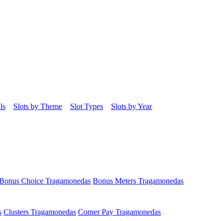
ls
Slots by Theme
Slot Types
Slots by Year
Bonus Choice Tragamonedas
Bonus Meters Tragamonedas
s
Clusters Tragamonedas
Corner Pay Tragamonedas