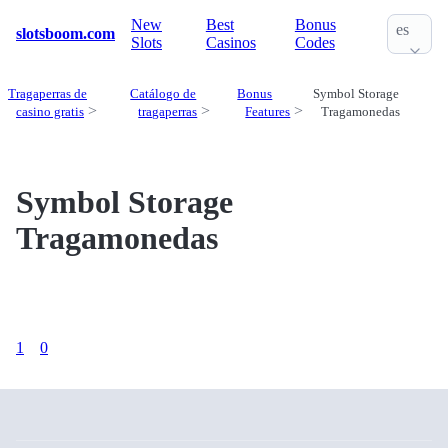
New
Best
Bonus
es
slotsboom.com
Slots
Casinos
Codes
Tragaperras de
Catálogo de
Bonus
Symbol Storage
casino gratis
tragaperras
Features
Tragamonedas
Symbol Storage
Tragamonedas
1
0