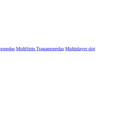
amonedas
MultiSpin Tragamonedas
Multiplayer slot