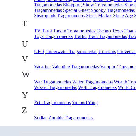
Tragamonedas
Shopping
Show Tragamonedas
Singl
Tragamonedas
Special Guest
Spooky Tragamonedas
Steampunk Tragamonedas
Stock Market
Stone Age
T
TV
Tarot
Tarzan Tragamonedas
Techno
Texas
Thank
Toys Tragamonedas
Traffic
Train Tragamonedas
Tra
U
UFO
Underwater Tragamonedas
Unicorns
Universal
V
Vacation
Valentine Tragamonedas
Vampire Tragamo
W
War Tragamonedas
Water Tragamonedas
Wealth Tr
Wizard Tragamonedas
Wolf Tragamonedas
World C
Y
Yeti Tragamonedas
Yin and Yang
Z
Zodiac
Zombie Tragamonedas