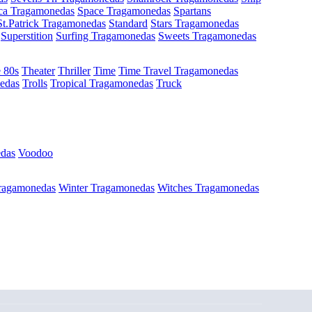
ca Tragamonedas
Space Tragamonedas
Spartans
St.Patrick Tragamonedas
Standard
Stars Tragamonedas
Superstition
Surfing Tragamonedas
Sweets Tragamonedas
 80s
Theater
Thriller
Time
Time Travel Tragamonedas
edas
Trolls
Tropical Tragamonedas
Truck
das
Voodoo
Tragamonedas
Winter Tragamonedas
Witches Tragamonedas