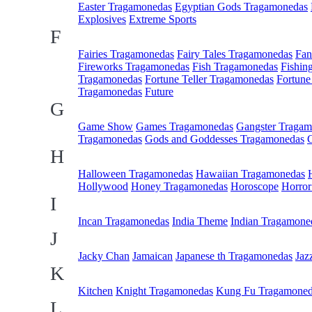
Easter Tragamonedas
Egyptian Gods Tragamonedas
Explosives
Extreme Sports
F
Fairies Tragamonedas
Fairy Tales Tragamonedas
Fan
Fireworks Tragamonedas
Fish Tragamonedas
Fishin
Tragamonedas
Fortune Teller Tragamonedas
Fortune
Tragamonedas
Future
G
Game Show
Games Tragamonedas
Gangster Traga
Tragamonedas
Gods and Goddesses Tragamonedas
H
Halloween Tragamonedas
Hawaiian Tragamonedas
Hollywood
Honey Tragamonedas
Horoscope
Horror
I
Incan Tragamonedas
India Theme
Indian Tragamone
J
Jacky Chan
Jamaican
Japanese th Tragamonedas
Jaz
K
Kitchen
Knight Tragamonedas
Kung Fu Tragamoned
L