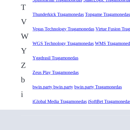
T
Thunderkick Tragamonedas
Topgame Tragamonedas
V
Vegas Technology Tragamonedas
Virtue Fusion Tra
W
WGS Technology Tragamonedas
WMS Tragamoned
Y
Yggdrasil Tragamonedas
Z
Zeus Play Tragamonedas
b
bwin.party
bwin.party
bwin.party Tragamonedas
i
iGlobal Media Tragamonedas
iSoftBet Tragamoneda