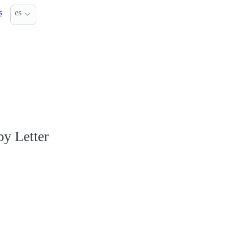
s
es
by Letter