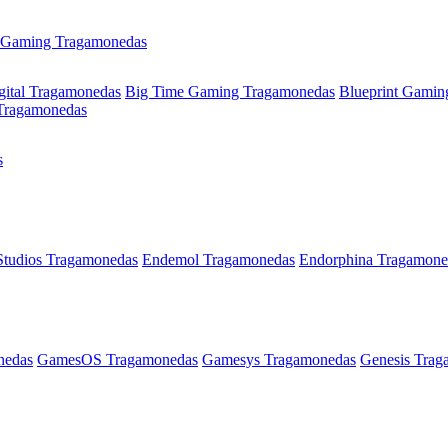
 Gaming Tragamonedas
gital Tragamonedas
Big Time Gaming Tragamonedas
Blueprint Gamin
Tragamonedas
s
Studios Tragamonedas
Endemol Tragamonedas
Endorphina Tragamone
nedas
GamesOS Tragamonedas
Gamesys Tragamonedas
Genesis Trag