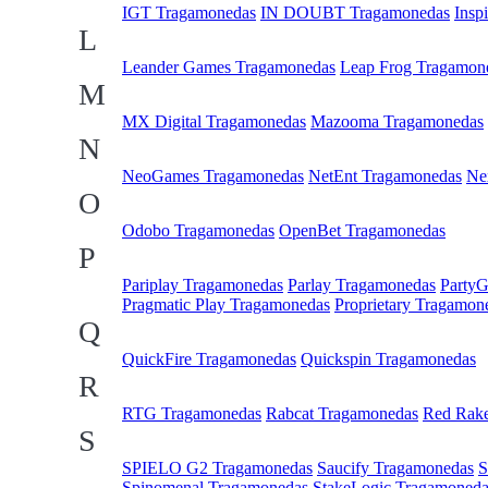
IGT Tragamonedas
IN DOUBT Tragamonedas
Insp
L
Leander Games Tragamonedas
Leap Frog Tragamon
M
MX Digital Tragamonedas
Mazooma Tragamonedas
N
NeoGames Tragamonedas
NetEnt Tragamonedas
Ne
O
Odobo Tragamonedas
OpenBet Tragamonedas
P
Pariplay Tragamonedas
Parlay Tragamonedas
Party
Pragmatic Play Tragamonedas
Proprietary Tragamon
Q
QuickFire Tragamonedas
Quickspin Tragamonedas
R
RTG Tragamonedas
Rabcat Tragamonedas
Red Rak
S
SPIELO G2 Tragamonedas
Saucify Tragamonedas
S
Spinomenal Tragamonedas
StakeLogic Tragamoneda