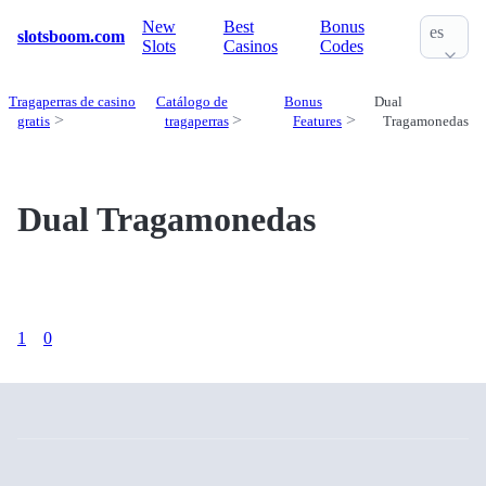
New
Best
Bonus
es
slotsboom.com
Slots
Casinos
Codes
Tragaperras de casino
Catálogo de
Bonus
Dual
gratis
tragaperras
Features
Tragamonedas
Dual Tragamonedas
1
0