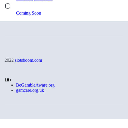
C
Coming Soon
2022
slotsboom.com
18+
BeGambleAware.org
gamcare.org.uk