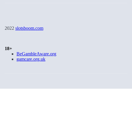
2022
slotsboom.com
18+
BeGambleAware.org
gamcare.org.uk