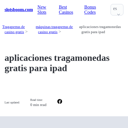
New
Best
Bonus
es
slotsboom.com
Slots
Casinos
Codes
Tragaperras de
máquinas tragaperras de
aplicaciones tragamonedas
casino gratis
casino gratis
gratis para ipad
aplicaciones tragamonedas
gratis para ipad
Read time:
Last updated:
0 min read