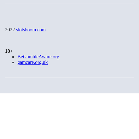
2022
slotsboom.com
18+
BeGambleAware.org
gamcare.org.uk