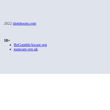
2022
slotsboom.com
18+
BeGambleAware.org
gamcare.org.uk