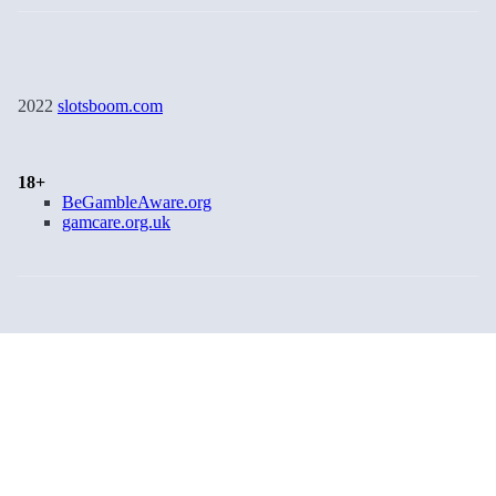
2022
slotsboom.com
18+
BeGambleAware.org
gamcare.org.uk